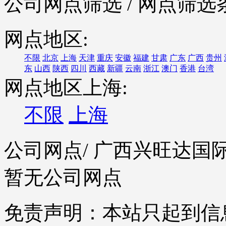
公司网点筛选
/ 网点筛选
网点地区:
不限
北京
上海
天津
重庆
安徽
福建
甘肃
广东
广西
贵州
东
山西
陕西
四川
西藏
新疆
云南
浙江
澳门
香港
台湾
网点地区上海:
不限
上海
公司网点
/ 广西兴旺达
暂无公司网点
免责声明：本站只起到信