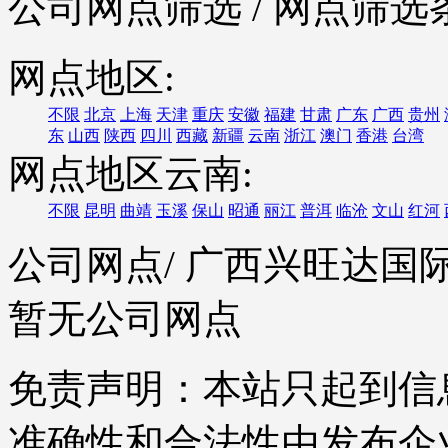
公司网点筛选
/ 网点筛选
网点地区:
不限
北京
上海
天津
重庆
安徽
福建
甘肃
广东
广西
贵州
东
山西
陕西
四川
西藏
新疆
云南
浙江
澳门
香港
台湾
网点地区云南:
不限
昆明
曲靖
玉溪
保山
昭通
丽江
普洱
临沧
文山
红河
公司网点
/ 广西兴旺达
暂无公司网点
免责声明：本站只起到信
准确性和合法性由发布企