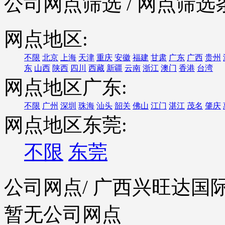
公司网点筛选
/ 网点筛选
网点地区:
不限
北京
上海
天津
重庆
安徽
福建
甘肃
广东
广西
贵州
东
山西
陕西
四川
西藏
新疆
云南
浙江
澳门
香港
台湾
网点地区广东:
不限
广州
深圳
珠海
汕头
韶关
佛山
江门
湛江
茂名
肇庆
网点地区东莞:
不限
东莞
公司网点
/ 广西兴旺达
暂无公司网点