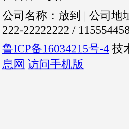
公司名称：放到 | 公司地址
222-22222222 / 11555445
鲁ICP备16034215号-4
技
息网
访问手机版