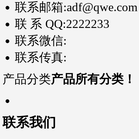
联系邮箱:
adf@qwe.com
联 系 QQ:
2222233
联系微信:
联系传真:
产品分类
产品所有分类！
联系我们