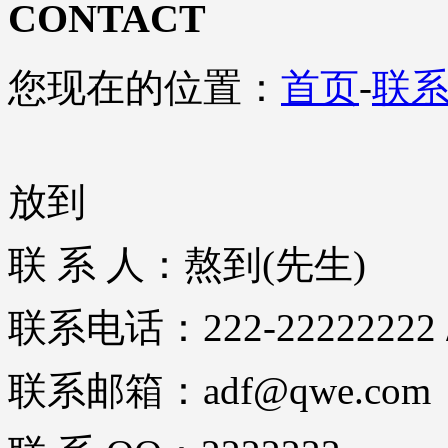
CONTACT
您现在的位置：
首页
-
联
放到
联 系 人：熬到(先生)
联系电话：222-22222222 / 
联系邮箱：adf@qwe.com