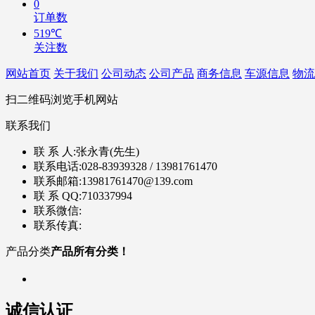
0
订单数
519℃
关注数
网站首页
关于我们
公司动态
公司产品
商务信息
车源信息
物流
扫二维码浏览手机网站
联系我们
联 系 人:
张永青(先生)
联系电话:
028-83939328 / 13981761470
联系邮箱:
13981761470@139.com
联 系 QQ:
710337994
联系微信:
联系传真:
产品分类
产品所有分类！
诚信认证