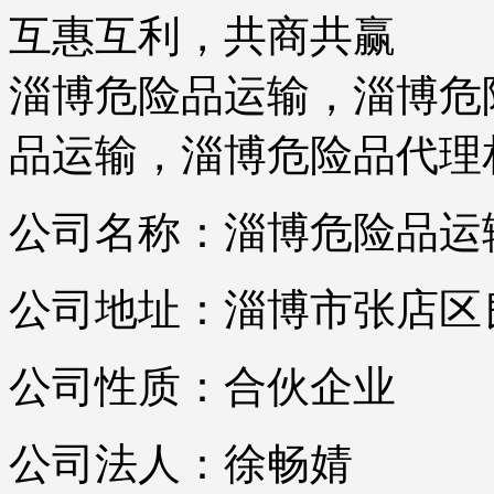
互惠互利，共商共赢
淄博危险品运输，淄博危
品运输，淄博危险品代理
公司名称：淄博危险品运
公司地址：淄博市张店区
公司性质：合伙企业
公司法人：徐畅婧