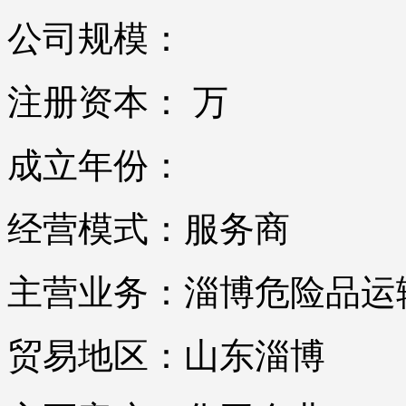
公司规模：
注册资本： 万
成立年份：
经营模式：服务商
主营业务：淄博危险品运
贸易地区：山东淄博