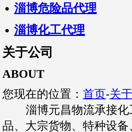
淄博危险品代理
淄博化工代理
关于公司
ABOUT
您现在的位置：
首页
-
关
淄博元昌物流承接化
品、大宗货物、特种设备