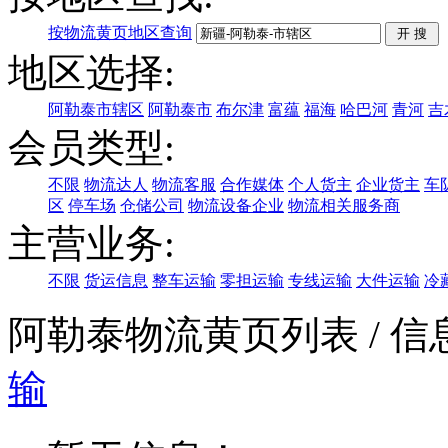
按物流黄页地区查询
地区选择:
阿勒泰市辖区
阿勒泰市
布尔津
富蕴
福海
哈巴河
青河
吉
会员类型:
不限
物流达人
物流客服
合作媒体
个人货主
企业货主
车
区
停车场
仓储公司
物流设备企业
物流相关服务商
主营业务:
不限
货运信息
整车运输
零担运输
专线运输
大件运输
冷
阿勒泰物流黄页列表
/ 
输