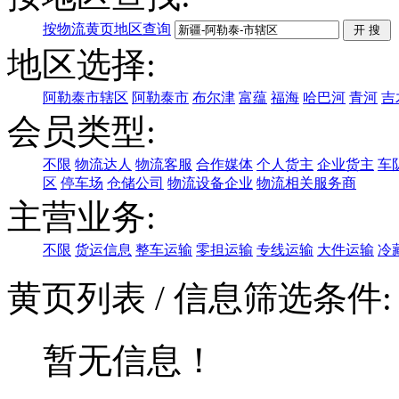
按物流黄页地区查询
地区选择:
阿勒泰市辖区
阿勒泰市
布尔津
富蕴
福海
哈巴河
青河
吉
会员类型:
不限
物流达人
物流客服
合作媒体
个人货主
企业货主
车
区
停车场
仓储公司
物流设备企业
物流相关服务商
主营业务:
不限
货运信息
整车运输
零担运输
专线运输
大件运输
冷
黄页列表
/ 信息筛选条件
暂无信息！