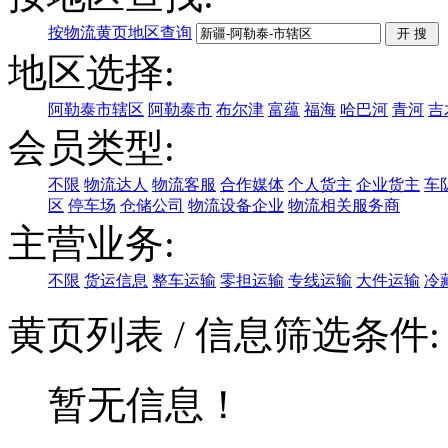
按物流黄页地区查询
地区选择:
阿勒泰市辖区
阿勒泰市
布尔津
富蕴
福海
哈巴河
青河
吉
会员类型:
不限
物流达人
物流客服
合作媒体
个人货主
企业货主
车
区
停车场
仓储公司
物流设备企业
物流相关服务商
主营业务:
不限
货运信息
整车运输
零担运输
专线运输
大件运输
冷
黄页列表
/ 信息筛选条件
暂无信息！