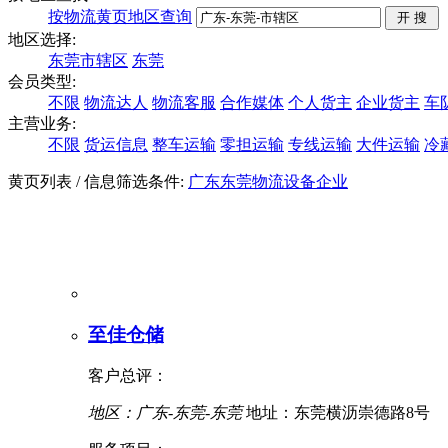
按物流黄页地区查询
地区选择:
东莞市辖区
东莞
会员类型:
不限
物流达人
物流客服
合作媒体
个人货主
企业货主
车
主营业务:
不限
货运信息
整车运输
零担运输
专线运输
大件运输
冷
黄页列表
/ 信息筛选条件:
广东
东莞
物流设备企业
至佳仓储
客户总评：
地区：广东-东莞-东莞
地址：东莞横沥崇德路8号