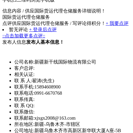
信息内容
/ 供应国际货运代理仓储服务详细说明！
国际货运代理仓储服务
点评供应国际货运代理仓储服务
/ 写评论得积分！
+ 我要点评
暂无评论
+ 登录后点评
::点击加载更多点评::
发布人信息
发布人基本信息！
公司名称:
新疆新干线国际物流有限公司
客户总评:
相关认证:
联 系 人:
翟涛(先生)
联系手机:
15894608900
联系电话:
0991-6670768
联系传真:
联 系 QQ:
联系微信:
联系邮箱:
xjxgx2008@163.com
所在地区:
新疆-乌鲁木齐-市辖区
公司地址:
新疆乌鲁木齐市高新区新华联大厦A座-5B