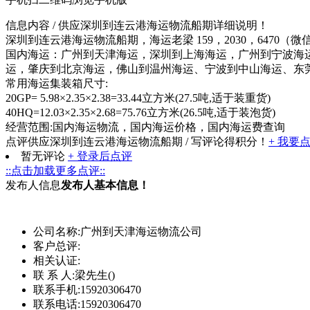
信息内容
/ 供应深圳到连云港海运物流船期详细说明！
深圳到连云港海运物流船期，海运老梁 159，2030，6470
国内海运：广州到天津海运，深圳到上海海运，广州到宁波海
运，肇庆到北京海运，佛山到温州海运、宁波到中山海运、东莞
常用海运集装箱尺寸:
20GP= 5.98×2.35×2.38=33.44立方米(27.5吨,适于装重货)
40HQ=12.03×2.35×2.68=75.76立方米(26.5吨,适于装泡货)
经营范围:国内海运物流，国内海运价格，国内海运费查询
点评供应深圳到连云港海运物流船期
/ 写评论得积分！
+ 我要
暂无评论
+ 登录后点评
::点击加载更多点评::
发布人信息
发布人基本信息！
公司名称:
广州到天津海运物流公司
客户总评:
相关认证:
联 系 人:
梁先生()
联系手机:
15920306470
联系电话:
15920306470