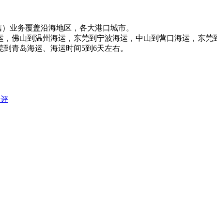
（微信）业务覆盖沿海地区，各大港口城市。
运，佛山到温州海运，东莞到宁波海运，中山到营口海运，东莞
到青岛海运、海运时间5到6天左右。
点评