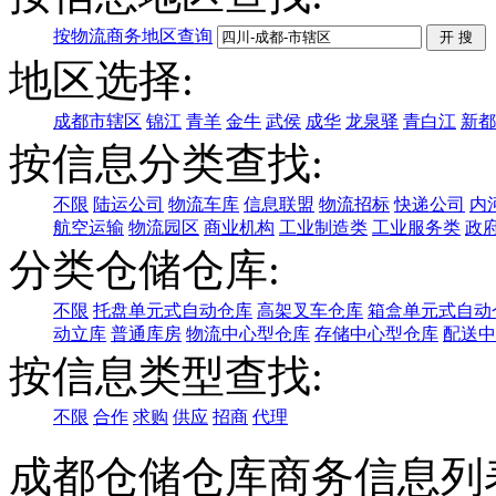
按物流商务地区查询
地区选择:
成都市辖区
锦江
青羊
金牛
武侯
成华
龙泉驿
青白江
新都
按信息分类查找:
不限
陆运公司
物流车库
信息联盟
物流招标
快递公司
内
航空运输
物流园区
商业机构
工业制造类
工业服务类
政
分类仓储仓库:
不限
托盘单元式自动仓库
高架叉车仓库
箱盒单元式自动
动立库
普通库房
物流中心型仓库
存储中心型仓库
配送中
按信息类型查找:
不限
合作
求购
供应
招商
代理
成都仓储仓库商务信息列