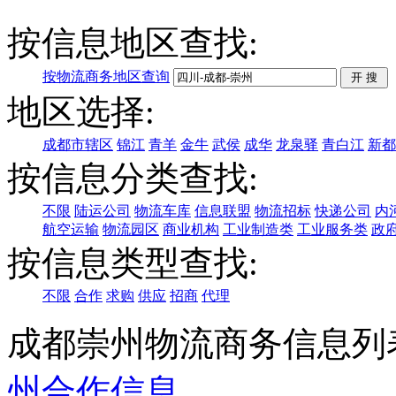
按信息地区查找:
按物流商务地区查询
地区选择:
成都市辖区
锦江
青羊
金牛
武侯
成华
龙泉驿
青白江
新都
按信息分类查找:
不限
陆运公司
物流车库
信息联盟
物流招标
快递公司
内
航空运输
物流园区
商业机构
工业制造类
工业服务类
政
按信息类型查找:
不限
合作
求购
供应
招商
代理
成都崇州物流商务信息列
州
合作信息