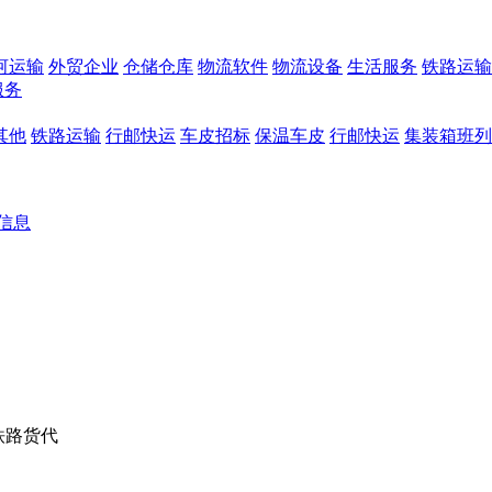
河运输
外贸企业
仓储仓库
物流软件
物流设备
生活服务
铁路运输
服务
其他
铁路运输
行邮快运
车皮招标
保温车皮
行邮快运
集装箱班列
信息
铁路货代