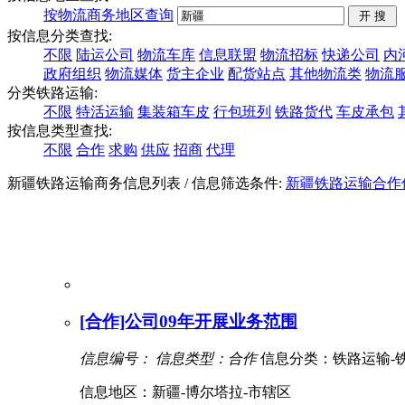
按物流商务地区查询
按信息分类查找:
不限
陆运公司
物流车库
信息联盟
物流招标
快递公司
内
政府组织
物流媒体
货主企业
配货站点
其他物流类
物流
分类铁路运输:
不限
特活运输
集装箱车皮
行包班列
铁路货代
车皮承包
按信息类型查找:
不限
合作
求购
供应
招商
代理
新疆铁路运输商务信息列表
/ 信息筛选条件:
新疆
铁路运输
合作
[合作]公司09年开展业务范围
信息编号：
信息类型：合作
信息分类：铁路运输-
信息地区：新疆-博尔塔拉-市辖区