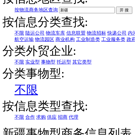
按物流商务地区查询
按信息分类查找:
不限
陆运公司
物流车库
信息联盟
物流招标
快递公司
内
航空运输
物流园区
商业机构
工业制造类
工业服务类
政
分类外贸企业:
不限
实业型
事物型
托运型
其它类型
分类事物型:
不限
按信息类型查找:
不限
合作
求购
供应
招商
代理
新疆事物型商务信息列表