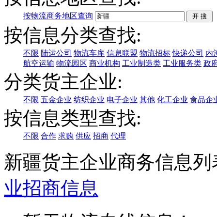
按物流商务地区查询
按信息分类查找:
不限
陆运公司
物流车库
信息联盟
物流招标
快递公司
内
航空运输
物流园区
商业机构
工业制造类
工业服务类
政
分类货主企业:
不限
五金企业
纺织企业
电子企业
其他
化工企业
食品企
按信息类型查找:
不限
合作
求购
供应
招商
代理
新疆货主企业商务信息列
业
招商信息