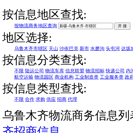
按信息地区查找:
按物流商务地区查询
地区选择:
乌鲁木齐市辖区
天山
沙依巴克
新市
水磨沟
头屯河
达坂
按信息分类查找:
不限
陆运公司
物流车库
信息联盟
物流招标
快递公司
内
航空运输
物流园区
商业机构
工业制造类
工业服务类
政
按信息类型查找:
不限
合作
求购
供应
招商
代理
乌鲁木齐物流商务信息列
齐
招商信息