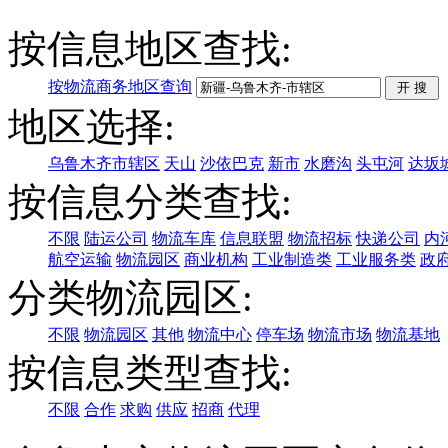
按信息地区查找:
按物流商务地区查询
地区选择:
乌鲁木齐市辖区
天山
沙依巴克
新市
水磨沟
头屯河
达坂
按信息分类查找:
不限
陆运公司
物流车库
信息联盟
物流招标
快递公司
内
航空运输
物流园区
商业机构
工业制造类
工业服务类
政
分类物流园区:
不限
物流园区
其他
物流中心
停车场
物流市场
物流基地
按信息类型查找:
不限
合作
求购
供应
招商
代理