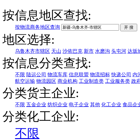
按信息地区查找:
按物流商务地区查询
地区选择:
乌鲁木齐市辖区
天山
沙依巴克
新市
水磨沟
头屯河
达坂
按信息分类查找:
不限
陆运公司
物流车库
信息联盟
物流招标
快递公司
内
航空运输
物流园区
商业机构
工业制造类
工业服务类
政
分类货主企业:
不限
五金企业
纺织企业
电子企业
其他
化工企业
食品企
分类化工企业:
不限