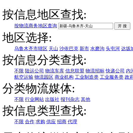
按信息地区查找:
按物流商务地区查询
地区选择:
乌鲁木齐市辖区
天山
沙依巴克
新市
水磨沟
头屯河
达坂
按信息分类查找:
不限
陆运公司
物流车库
信息联盟
物流招标
快递公司
内
航空运输
物流园区
商业机构
工业制造类
工业服务类
政
分类物流媒体:
不限
行业网站
出版社
报刊杂志
其他
按信息类型查找:
不限
合作
求购
供应
招商
代理