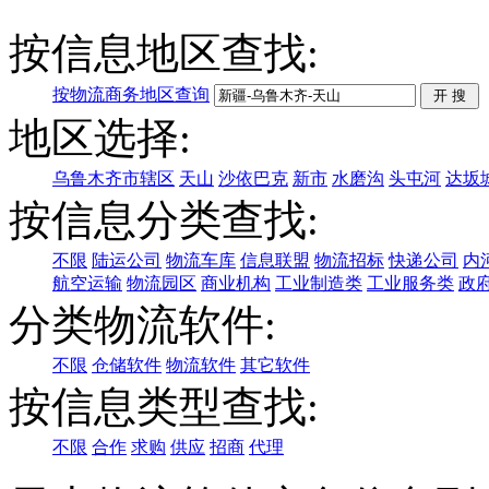
按信息地区查找:
按物流商务地区查询
地区选择:
乌鲁木齐市辖区
天山
沙依巴克
新市
水磨沟
头屯河
达坂
按信息分类查找:
不限
陆运公司
物流车库
信息联盟
物流招标
快递公司
内
航空运输
物流园区
商业机构
工业制造类
工业服务类
政
分类物流软件:
不限
仓储软件
物流软件
其它软件
按信息类型查找:
不限
合作
求购
供应
招商
代理