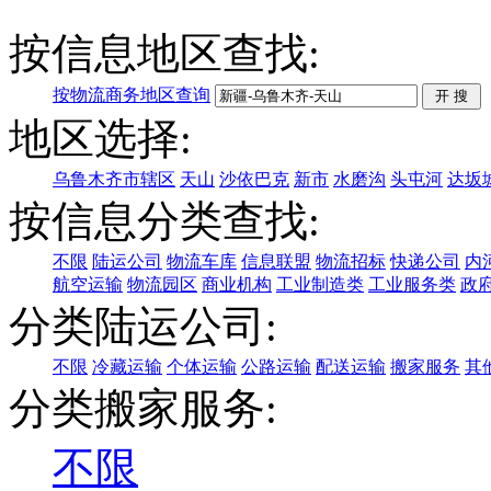
按信息地区查找:
按物流商务地区查询
地区选择:
乌鲁木齐市辖区
天山
沙依巴克
新市
水磨沟
头屯河
达坂
按信息分类查找:
不限
陆运公司
物流车库
信息联盟
物流招标
快递公司
内
航空运输
物流园区
商业机构
工业制造类
工业服务类
政
分类陆运公司:
不限
冷藏运输
个体运输
公路运输
配送运输
搬家服务
其
分类搬家服务:
不限