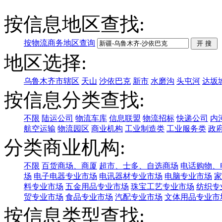
按信息地区查找:
按物流商务地区查询
地区选择:
乌鲁木齐市辖区
天山
沙依巴克
新市
水磨沟
头屯河
达坂
按信息分类查找:
不限
陆运公司
物流车库
信息联盟
物流招标
快递公司
内
航空运输
物流园区
商业机构
工业制造类
工业服务类
政
分类商业机构:
不限
百货商场、商厦
超市、士多、自选商场
电话购物、
场
电子电器专业市场
电讯器材专业市场
电脑专业市场
家
料专业市场
五金用品专业市场
珠宝工艺专业市场
纺织专
贸专业市场
食品专业市场
汽配专业市场
文体用品专业市
按信息类型查找: