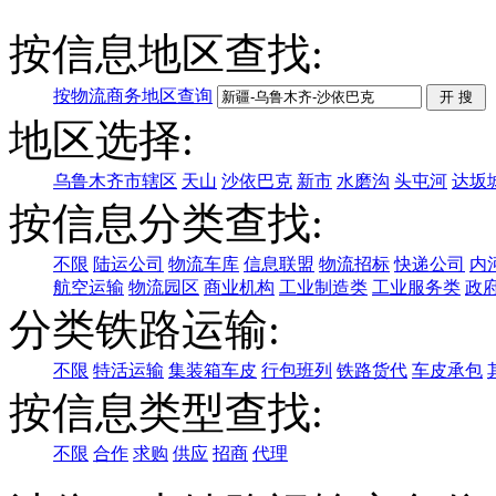
按信息地区查找:
按物流商务地区查询
地区选择:
乌鲁木齐市辖区
天山
沙依巴克
新市
水磨沟
头屯河
达坂
按信息分类查找:
不限
陆运公司
物流车库
信息联盟
物流招标
快递公司
内
航空运输
物流园区
商业机构
工业制造类
工业服务类
政
分类铁路运输:
不限
特活运输
集装箱车皮
行包班列
铁路货代
车皮承包
按信息类型查找:
不限
合作
求购
供应
招商
代理