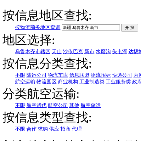
按信息地区查找:
按物流商务地区查询
地区选择:
乌鲁木齐市辖区
天山
沙依巴克
新市
水磨沟
头屯河
达坂
按信息分类查找:
不限
陆运公司
物流车库
信息联盟
物流招标
快递公司
内
航空运输
物流园区
商业机构
工业制造类
工业服务类
政
分类航空运输:
不限
航空货代
航空公司
其他
航空储运
按信息类型查找:
不限
合作
求购
供应
招商
代理