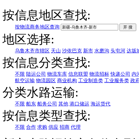
按信息地区查找:
按物流商务地区查询
地区选择:
乌鲁木齐市辖区
天山
沙依巴克
新市
水磨沟
头屯河
达坂
按信息分类查找:
不限
陆运公司
物流车库
信息联盟
物流招标
快递公司
内
航空运输
物流园区
商业机构
工业制造类
工业服务类
政
分类水路运输:
不限
船东
船务公司
其他
港口储运
海运货代
按信息类型查找:
不限
合作
求购
供应
招商
代理