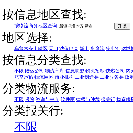
按信息地区查找:
按物流商务地区查询
地区选择:
乌鲁木齐市辖区
天山
沙依巴克
新市
水磨沟
头屯河
达坂
按信息分类查找:
不限
陆运公司
物流车库
信息联盟
物流招标
快递公司
内
航空运输
物流园区
商业机构
工业制造类
工业服务类
政
分类物流服务:
不限
保险
咨询与中介
软件商
律师与仲裁
报关行
物资供
分类报关行:
不限