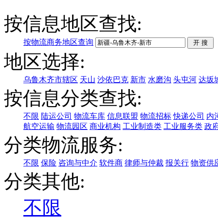
按信息地区查找:
按物流商务地区查询
地区选择:
乌鲁木齐市辖区
天山
沙依巴克
新市
水磨沟
头屯河
达坂
按信息分类查找:
不限
陆运公司
物流车库
信息联盟
物流招标
快递公司
内
航空运输
物流园区
商业机构
工业制造类
工业服务类
政
分类物流服务:
不限
保险
咨询与中介
软件商
律师与仲裁
报关行
物资供
分类其他:
不限