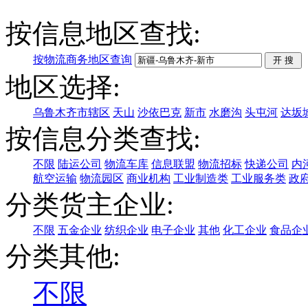
按信息地区查找:
按物流商务地区查询
地区选择:
乌鲁木齐市辖区
天山
沙依巴克
新市
水磨沟
头屯河
达坂
按信息分类查找:
不限
陆运公司
物流车库
信息联盟
物流招标
快递公司
内
航空运输
物流园区
商业机构
工业制造类
工业服务类
政
分类货主企业:
不限
五金企业
纺织企业
电子企业
其他
化工企业
食品企
分类其他:
不限