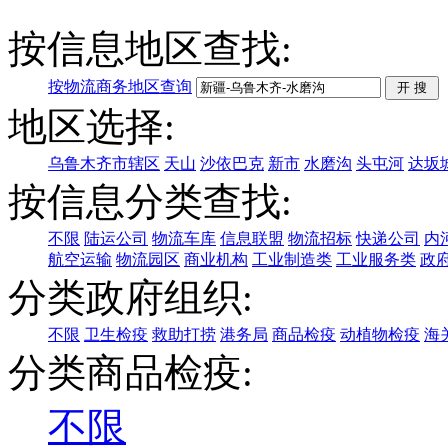
按信息地区查找:
按物流商务地区查询
地区选择:
乌鲁木齐市辖区
天山
沙依巴克
新市
水磨沟
头屯河
达坂
按信息分类查找:
不限
陆运公司
物流车库
信息联盟
物流招标
快递公司
内
航空运输
物流园区
商业机构
工业制造类
工业服务类
政
分类政府组织:
不限
卫生检疫
救助打捞
港务局
商品检疫
动植物检疫
海
分类商品检疫:
不限