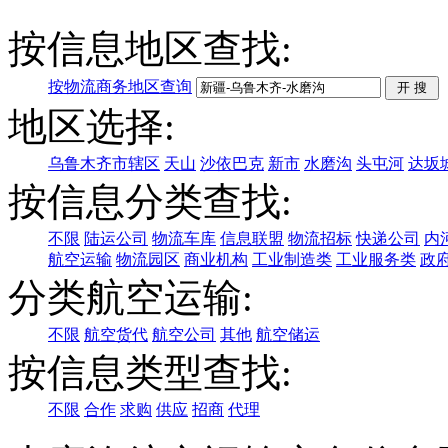
按信息地区查找:
按物流商务地区查询
地区选择:
乌鲁木齐市辖区
天山
沙依巴克
新市
水磨沟
头屯河
达坂
按信息分类查找:
不限
陆运公司
物流车库
信息联盟
物流招标
快递公司
内
航空运输
物流园区
商业机构
工业制造类
工业服务类
政
分类航空运输:
不限
航空货代
航空公司
其他
航空储运
按信息类型查找:
不限
合作
求购
供应
招商
代理