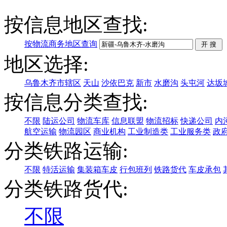
按信息地区查找:
按物流商务地区查询
地区选择:
乌鲁木齐市辖区
天山
沙依巴克
新市
水磨沟
头屯河
达坂
按信息分类查找:
不限
陆运公司
物流车库
信息联盟
物流招标
快递公司
内
航空运输
物流园区
商业机构
工业制造类
工业服务类
政
分类铁路运输:
不限
特活运输
集装箱车皮
行包班列
铁路货代
车皮承包
分类铁路货代:
不限