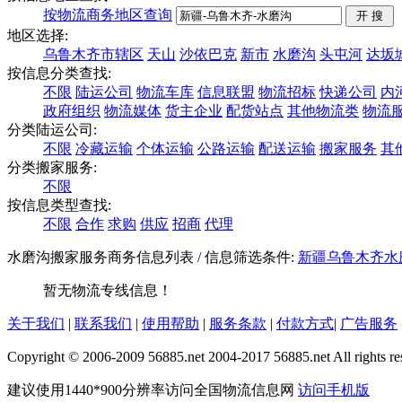
按物流商务地区查询
地区选择:
乌鲁木齐市辖区
天山
沙依巴克
新市
水磨沟
头屯河
达坂
按信息分类查找:
不限
陆运公司
物流车库
信息联盟
物流招标
快递公司
内
政府组织
物流媒体
货主企业
配货站点
其他物流类
物流
分类陆运公司:
不限
冷藏运输
个体运输
公路运输
配送运输
搬家服务
其
分类搬家服务:
不限
按信息类型查找:
不限
合作
求购
供应
招商
代理
水磨沟搬家服务商务信息列表
/ 信息筛选条件:
新疆
乌鲁木齐
水
暂无物流专线信息！
关于我们
|
联系我们
|
使用帮助
|
服务条款
|
付款方式
|
广告服务
Copyright © 2006-2009 56885.net 2004-2017 56885.net All rights re
建议使用1440*900分辨率访问全国物流信息网
访问手机版