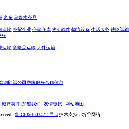
城
米东
乌鲁木齐县
河运输
外贸企业
仓储仓库
物流软件
物流设备
生活服务
铁路运输
服务
他运输
危险品运输
大件运输
磨沟
陆运公司
搬家服务
合作信息
|
诚聘英才
|
加盟我们
|
友情链接
|
网站地图
served..
鲁ICP备16034215号-4
技术支持：圻谷网络