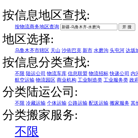
按信息地区查找:
按物流商务地区查询
地区选择:
乌鲁木齐市辖区
天山
沙依巴克
新市
水磨沟
头屯河
达坂
按信息分类查找:
不限
陆运公司
物流车库
信息联盟
物流招标
快递公司
内
航空运输
物流园区
商业机构
工业制造类
工业服务类
政
分类陆运公司:
不限
冷藏运输
个体运输
公路运输
配送运输
搬家服务
其
分类搬家服务:
不限