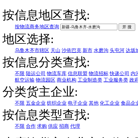
按信息地区查找:
按物流商务地区查询
地区选择:
乌鲁木齐市辖区
天山
沙依巴克
新市
水磨沟
头屯河
达坂
按信息分类查找:
不限
陆运公司
物流车库
信息联盟
物流招标
快递公司
内
航空运输
物流园区
商业机构
工业制造类
工业服务类
政
分类货主企业:
不限
五金企业
纺织企业
电子企业
其他
化工企业
食品企
按信息类型查找:
不限
合作
求购
供应
招商
代理