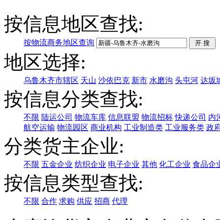
按信息地区查找:
按物流商务地区查询
地区选择:
乌鲁木齐市辖区
天山
沙依巴克
新市
水磨沟
头屯河
达坂
按信息分类查找:
不限
陆运公司
物流车库
信息联盟
物流招标
快递公司
内
航空运输
物流园区
商业机构
工业制造类
工业服务类
政
分类货主企业:
不限
五金企业
纺织企业
电子企业
其他
化工企业
食品企
按信息类型查找:
不限
合作
求购
供应
招商
代理