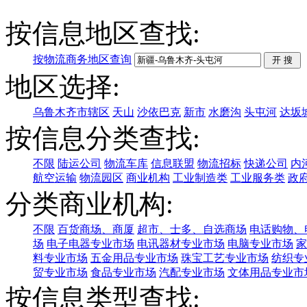
按信息地区查找:
按物流商务地区查询
地区选择:
乌鲁木齐市辖区
天山
沙依巴克
新市
水磨沟
头屯河
达坂
按信息分类查找:
不限
陆运公司
物流车库
信息联盟
物流招标
快递公司
内
航空运输
物流园区
商业机构
工业制造类
工业服务类
政
分类商业机构:
不限
百货商场、商厦
超市、士多、自选商场
电话购物、
场
电子电器专业市场
电讯器材专业市场
电脑专业市场
家
料专业市场
五金用品专业市场
珠宝工艺专业市场
纺织专
贸专业市场
食品专业市场
汽配专业市场
文体用品专业市
按信息类型查找: