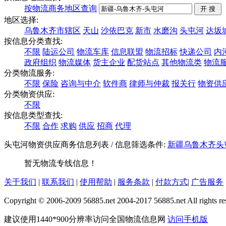
按物流商务地区查询
地区选择:
乌鲁木齐市辖区
天山
沙依巴克
新市
水磨沟
头屯河
达坂
按信息分类查找:
不限
陆运公司
物流车库
信息联盟
物流招标
快递公司
内
政府组织
物流媒体
货主企业
配货站点
其他物流类
物流
分类物流服务:
不限
保险
咨询与中介
软件商
律师与仲裁
报关行
物资供
分类物资供应:
不限
按信息类型查找:
不限
合作
求购
供应
招商
代理
头屯河物资供应商务信息列表
/ 信息筛选条件:
新疆
乌鲁木齐
头
暂无物流专线信息！
关于我们
|
联系我们
|
使用帮助
|
服务条款
|
付款方式
|
广告服务
Copyright © 2006-2009 56885.net 2004-2017 56885.net All rights re
建议使用1440*900分辨率访问全国物流信息网
访问手机版