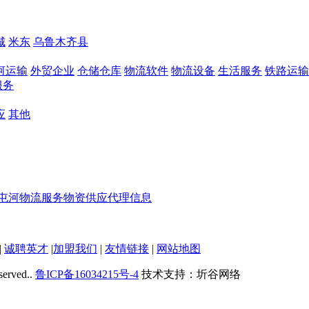
城
米东
乌鲁木齐县
河运输
外贸企业
仓储仓库
物流软件
物流设备
生活服务
铁路运输
服务
应
其他
屯河
物流服务
物资供应
代理信息
|
诚聘英才
|
加盟我们
|
友情链接
|
网站地图
served..
鲁ICP备16034215号-4
技术支持：圻谷网络