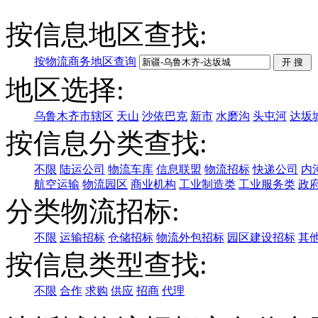
按信息地区查找:
按物流商务地区查询
地区选择:
乌鲁木齐市辖区
天山
沙依巴克
新市
水磨沟
头屯河
达坂
按信息分类查找:
不限
陆运公司
物流车库
信息联盟
物流招标
快递公司
内
航空运输
物流园区
商业机构
工业制造类
工业服务类
政
分类物流招标:
不限
运输招标
仓储招标
物流外包招标
园区建设招标
其
按信息类型查找:
不限
合作
求购
供应
招商
代理