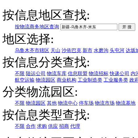
按信息地区查找:
按物流商务地区查询
地区选择:
乌鲁木齐市辖区
天山
沙依巴克
新市
水磨沟
头屯河
达坂
按信息分类查找:
不限
陆运公司
物流车库
信息联盟
物流招标
快递公司
内
航空运输
物流园区
商业机构
工业制造类
工业服务类
政
分类物流园区:
不限
物流园区
其他
物流中心
停车场
物流市场
物流基地
按信息类型查找:
不限
合作
求购
供应
招商
代理