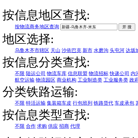
按信息地区查找:
按物流商务地区查询
地区选择:
乌鲁木齐市辖区
天山
沙依巴克
新市
水磨沟
头屯河
达坂
按信息分类查找:
不限
陆运公司
物流车库
信息联盟
物流招标
快递公司
内
航空运输
物流园区
商业机构
工业制造类
工业服务类
政
分类铁路运输:
不限
特活运输
集装箱车皮
行包班列
铁路货代
车皮承包
按信息类型查找:
不限
合作
求购
供应
招商
代理