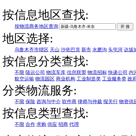
按信息地区查找:
按物流商务地区查询
地区选择:
乌鲁木齐市辖区
天山
沙依巴克
新市
水磨沟
头屯河
达坂
按信息分类查找:
不限
陆运公司
物流车库
信息联盟
物流招标
快递公司
内
航空运输
物流园区
商业机构
工业制造类
工业服务类
政
分类物流服务:
不限
保险
咨询与中介
软件商
律师与仲裁
报关行
物资供
按信息类型查找:
不限
合作
求购
供应
招商
代理