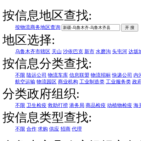
按信息地区查找:
按物流商务地区查询
地区选择:
乌鲁木齐市辖区
天山
沙依巴克
新市
水磨沟
头屯河
达坂
按信息分类查找:
不限
陆运公司
物流车库
信息联盟
物流招标
快递公司
内
航空运输
物流园区
商业机构
工业制造类
工业服务类
政
分类政府组织:
不限
卫生检疫
救助打捞
港务局
商品检疫
动植物检疫
海
按信息类型查找:
不限
合作
求购
供应
招商
代理