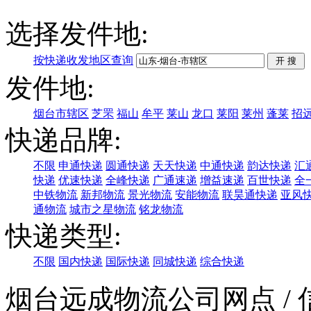
选择发件地:
按快递收发地区查询
发件地:
烟台市辖区
芝罘
福山
牟平
莱山
龙口
莱阳
莱州
蓬莱
招
快递品牌:
不限
申通快递
圆通快递
天天快递
中通快递
韵达快递
汇
快递
优速快递
全峰快递
广通速递
增益速递
百世快递
全
中铁物流
新邦物流
景光物流
安能物流
联昊通快递
亚风
通物流
城市之星物流
铭龙物流
快递类型:
不限
国内快递
国际快递
同城快递
综合快递
烟台远成物流公司网点
/