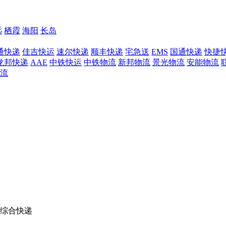
远
栖霞
海阳
长岛
通快递
佳吉快运
速尔快递
顺丰快递
宅急送
EMS
国通快递
快捷
龙邦快递
AAE
中铁快运
中铁物流
新邦物流
景光物流
安能物流
流
综合快递