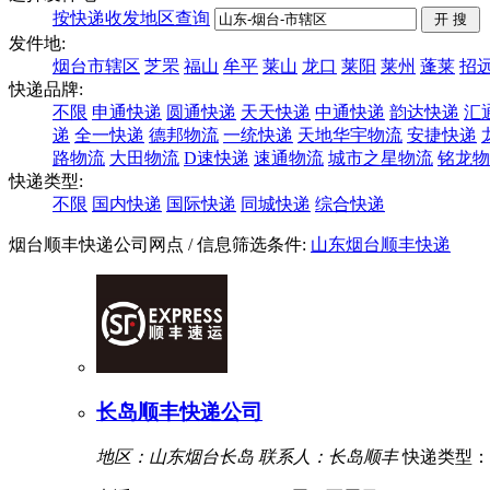
按快递收发地区查询
发件地:
烟台市辖区
芝罘
福山
牟平
莱山
龙口
莱阳
莱州
蓬莱
招
快递品牌:
不限
申通快递
圆通快递
天天快递
中通快递
韵达快递
汇
递
全一快递
德邦物流
一统快递
天地华宇物流
安捷快递
路物流
大田物流
D速快递
速通物流
城市之星物流
铭龙物
快递类型:
不限
国内快递
国际快递
同城快递
综合快递
烟台顺丰快递公司网点
/ 信息筛选条件:
山东
烟台
顺丰快递
长岛顺丰快递公司
地区：山东烟台长岛
联系人：长岛顺丰
快递类型：