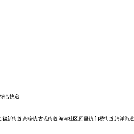
综合快递
新街道,高疃镇,古现街道,海河社区,回里镇,门楼街道,清洋街道,臧家