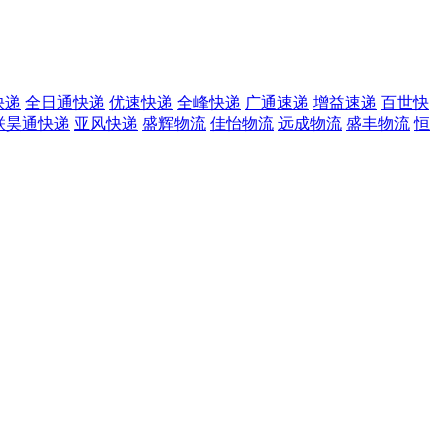
快递
全日通快递
优速快递
全峰快递
广通速递
增益速递
百世快
联昊通快递
亚风快递
盛辉物流
佳怡物流
远成物流
盛丰物流
恒