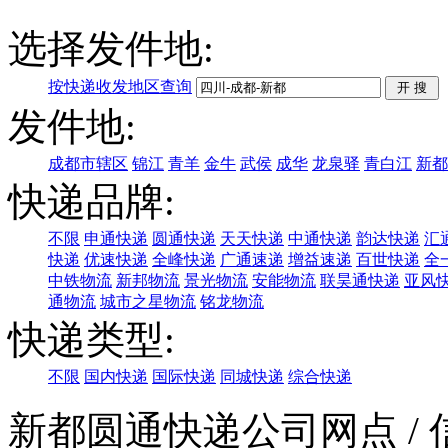
选择发件地:
按快递收发地区查询
发件地:
成都市辖区
锦江
青羊
金牛
武侯
成华
龙泉驿
青白江
新都
快递品牌:
不限
申通快递
圆通快递
天天快递
中通快递
韵达快递
汇
快递
优速快递
全峰快递
广通速递
增益速递
百世快递
全
中铁物流
新邦物流
景光物流
安能物流
联昊通快递
亚风
通物流
城市之星物流
铭龙物流
快递类型:
不限
国内快递
国际快递
同城快递
综合快递
新都圆通快递公司网点
/