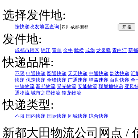
选择发件地:
按快递收发地区查询
发件地:
成都市辖区
锦江
青羊
金牛
武侯
成华
龙泉驿
青白江
新都
快递品牌:
不限
申通快递
圆通快递
天天快递
中通快递
韵达快递
汇
快递
优速快递
全峰快递
广通速递
增益速递
百世快递
全
中铁物流
新邦物流
景光物流
安能物流
联昊通快递
亚风
通物流
城市之星物流
铭龙物流
快递类型:
不限
国内快递
国际快递
同城快递
综合快递
新都大田物流公司网点
/