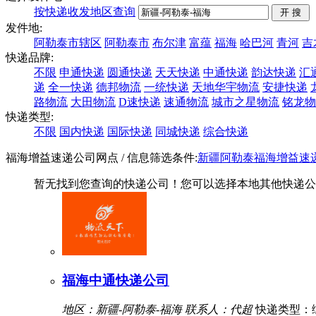
按快递收发地区查询
发件地:
阿勒泰市辖区
阿勒泰市
布尔津
富蕴
福海
哈巴河
青河
吉
快递品牌:
不限
申通快递
圆通快递
天天快递
中通快递
韵达快递
汇
递
全一快递
德邦物流
一统快递
天地华宇物流
安捷快递
路物流
大田物流
D速快递
速通物流
城市之星物流
铭龙物
快递类型:
不限
国内快递
国际快递
同城快递
综合快递
福海增益速递公司网点
/ 信息筛选条件:
新疆
阿勒泰
福海
增益速
暂无找到您查询的快递公司！您可以选择本地其他快递公
福海中通快递公司
地区：新疆-阿勒泰-福海
联系人：代超
快递类型：