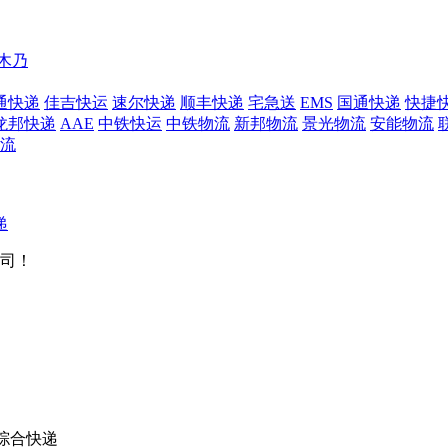
木乃
通快递
佳吉快运
速尔快递
顺丰快递
宅急送
EMS
国通快递
快捷
龙邦快递
AAE
中铁快运
中铁物流
新邦物流
景光物流
安能物流
流
递
司！
综合快递