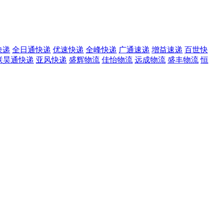
快递
全日通快递
优速快递
全峰快递
广通速递
增益速递
百世快
联昊通快递
亚风快递
盛辉物流
佳怡物流
远成物流
盛丰物流
恒