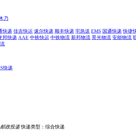
木乃
通快递
佳吉快运
速尔快递
顺丰快递
宅急送
EMS
国通快递
快捷
龙邦快递
AAE
中铁快运
中铁物流
新邦物流
景光物流
安能物流
流
MS快递
县邮政投递
快递类型：综合快递