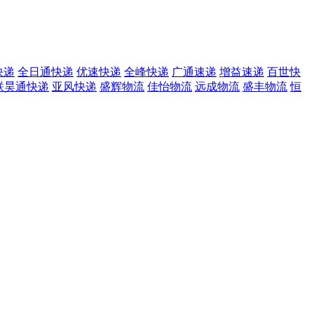
快递
全日通快递
优速快递
全峰快递
广通速递
增益速递
百世快
联昊通快递
亚风快递
盛辉物流
佳怡物流
远成物流
盛丰物流
恒