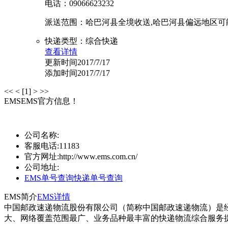
电话：09066623232
派送范围：哈巴河县全境收送,哈巴河县偏远地区可能需自
快递类型：综合快递
查看详情
更新时间2017/7/17
添加时间2017/7/17
<<
<
[1]
>
>>
EMS
EMS官方信息！
公司名称:
客服电话:
11183
官方网址:
http://www.ems.com.cn/
公司地址:
EMS单号查询
快递单号查询
EMS简介
EMS详情
中国邮政速递物流股份有限公司（简称中国邮政速递物流）是经
大、网络覆盖范围最广、业务品种最丰富的快递物流综合服务提供商