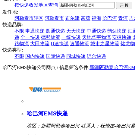
按快递收发地区查询
发件地:
阿勒泰市辖区
阿勒泰市
布尔津
富蕴
福海
哈巴河
青河
吉
快递品牌:
不限
申通快递
圆通快递
天天快递
中通快递
韵达快递
汇
递
全一快递
德邦物流
一统快递
天地华宇物流
安捷快递
路物流
大田物流
D速快递
速通物流
城市之星物流
铭龙物
快递类型:
不限
国内快递
国际快递
同城快递
综合快递
哈巴河EMS快递公司网点
/ 信息筛选条件:
新疆
阿勒泰
哈巴河
E
哈巴河EMS快递
地区：新疆阿勒泰哈巴河
联系人：杜锋杰-哈巴河